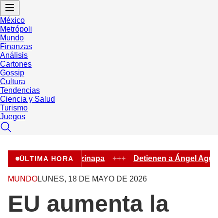
México
Metrópoli
Mundo
Finanzas
Análisis
Cartones
Gossip
Cultura
Tendencias
Ciencia y Salud
Turismo
Juegos
rero, por caso Ayotzinapa
+++
Detienen a Ángel Aguirre
ÚLTIMA HORA
MUNDO
LUNES, 18 DE MAYO DE 2026
EU aumenta la