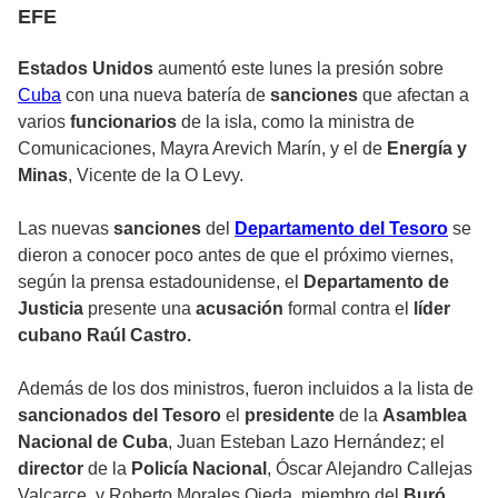
EFE
Estados Unidos
aumentó este lunes la presión sobre
Cuba
con una nueva batería de
sanciones
que afectan a
varios
funcionarios
de la isla, como la
ministra de
Comunicaciones
, Mayra Arevich Marín, y el de
Energía y
Minas
, Vicente de la O Levy.
Las nuevas
sanciones
del
Departamento del Tesoro
se
dieron a conocer poco antes de que el próximo viernes,
según la prensa estadounidense, el
Departamento de
Justicia
presente una
acusación
formal contra el
líder
cubano Raúl Castro.
Además de los dos ministros, fueron incluidos a la lista de
sancionados del Tesoro
el
presidente
de la
Asamblea
Nacional de Cuba
, Juan Esteban Lazo Hernández; el
director
de la
Policía Nacional
, Óscar Alejandro Callejas
Valcarce, y Roberto Morales Ojeda, miembro del
Buró