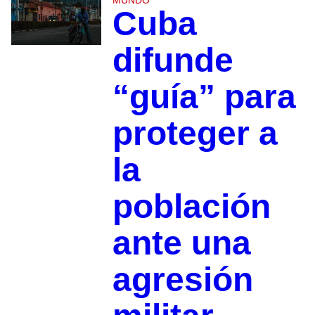
MUNDO
Cuba
difunde
“guía” para
proteger a
la
población
ante una
agresión