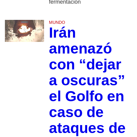
fermentación
MUNDO
Irán
amenazó
con “dejar
a oscuras”
el Golfo en
caso de
ataques de