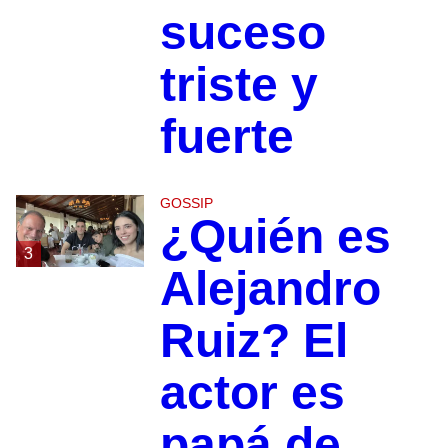
suceso
triste y
fuerte
GOSSIP
¿Quién es
3
Alejandro
Ruiz? El
actor es
papá de