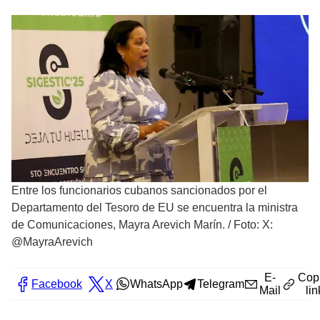
Entre los funcionarios cubanos sancionados por el
Departamento del Tesoro de EU se encuentra la ministra
de Comunicaciones, Mayra Arevich Marín.
/
Foto: X:
@MayraArevich
E-
Cop
Facebook
X
WhatsApp
Telegram
Mail
lin