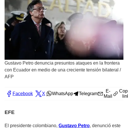
Gustavo Petro denuncia presuntos ataques en la frontera
con Ecuador en medio de una creciente tensión bilateral
/
AFP
E-
Cop
Facebook
X
WhatsApp
Telegram
Mail
lin
EFE
El presidente colombiano,
Gustavo Petro
, denunció este