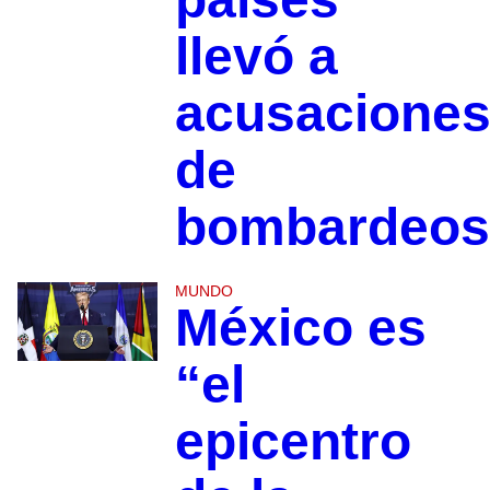
llevó a
acusacione
de
bombardeos
MUNDO
México es
“el
epicentro