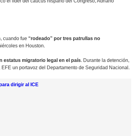
có el líder del caucus hispano del Congreso, Adriano
ón, cuando fue
“rodeado” por tres patrullas no
miércoles en Houston.
n estatus migratorio legal en el país
. Durante la detención,
có a EFE un portavoz del Departamento de Seguridad Nacional.
ra dirigir al ICE