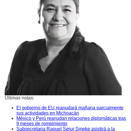
Últimas notas:
El gobierno de EU reanudará mañana parcialmente
sus actividades en Michoacán
México y Perú reanudan relaciones diplomáticas tras
9 meses de rompimiento
Subsecretaria Raquel Serur Smeke asistirá a la