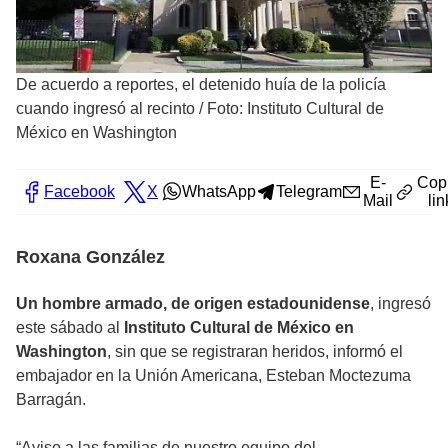
De acuerdo a reportes, el detenido huía de la policía
cuando ingresó al recinto
/
Foto: Instituto Cultural de
México en Washington
E-
Cop
Facebook
X
WhatsApp
Telegram
Mail
lin
Roxana González
Un hombre armado, de origen estadounidense
, ingresó
este sábado al
Instituto Cultural de México en
Washington
, sin que se registraran heridos, informó el
embajador en la Unión Americana, Esteban Moctezuma
Barragán.
“Aviso a las familias de nuestro equipo del