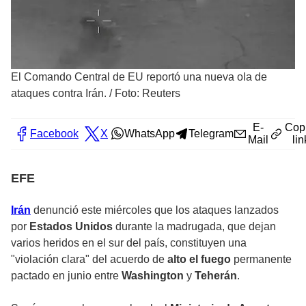
El Comando Central de EU reportó una nueva ola de
ataques contra Irán.
/
Foto: Reuters
E-
Cop
Facebook
X
WhatsApp
Telegram
Mail
lin
EFE
Irán
denunció este miércoles que los ataques lanzados
por
Estados Unidos
durante la madrugada, que dejan
varios heridos en el sur del país, constituyen una
"violación clara" del acuerdo de
alto el fuego
permanente
pactado en junio entre
Washington
y
Teherán
.