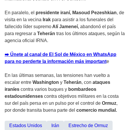
En paralelo, el
presidente iraní, Masoud Pezeshkian
, de
visita en la vecina
Irak
para asistir a los funerales del
fallecido líder supremo
Alí Jameneí,
abandonó el país
para regresar a
Teherán
tras los últimos ataques, según la
agencia oficial IRNA.
➡️ Únete al canal de El Sol de México en WhatsApp
para no perderte la información más important
e
En las últimas semanas, las tensiones han vuelto a
escalar entre
Washington
y
Teherán
, con
ataques
iraníes
contra varios buques y
bombardeos
estadounidenses
contra objetivos militares en la costa
sur del país persa en un pulso por el control de
Ormuz
,
por donde transita buena parte del
comercio mundial.
Estados Unidos
Irán
Estrecho de Ormuz