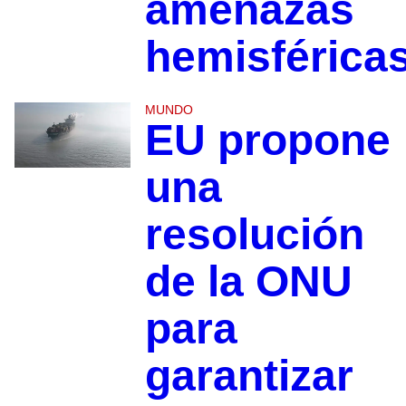
amenazas
hemisférica
MUNDO
EU propone
una
resolución
de la ONU
para
garantizar