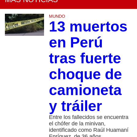
MUNDO
13 muertos
en Perú
tras fuerte
choque de
camioneta
y tráiler
Entre los fallecidos se encuentra
el chófer de la minivan,
identificado como Raúl Huamaní
Enríquez, de 36 años