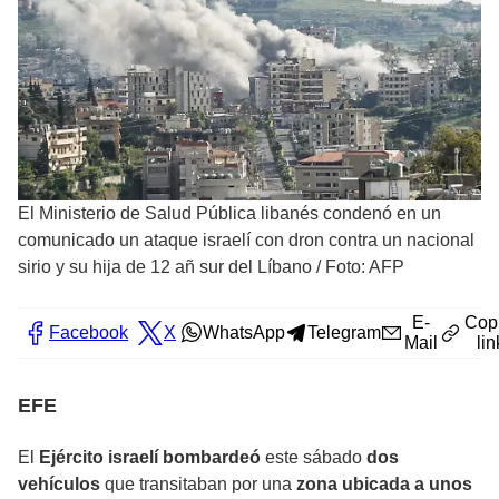
El Ministerio de Salud Pública libanés condenó en un
comunicado un ataque israelí con dron contra un nacional
sirio y su hija de 12 añ sur del Líbano
/
Foto: AFP
E-
Cop
Facebook
X
WhatsApp
Telegram
Mail
lin
EFE
El
Ejército israelí bombardeó
este sábado
dos
vehículos
que transitaban por una
zona ubicada a unos