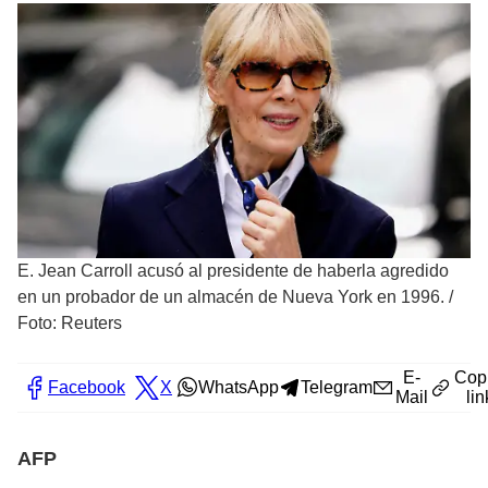
E. Jean Carroll acusó al presidente de haberla agredido
en un probador de un almacén de Nueva York en 1996.
/
Foto: Reuters
E-
Cop
Facebook
X
WhatsApp
Telegram
Mail
lin
AFP