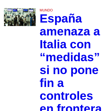
MUNDO
España
amenaza a
Italia con
“medidas”
si no pone
fin a
controles
en frontera