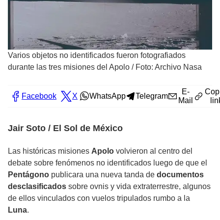
Varios objetos no identificados fueron fotografiados
durante las tres misiones del Apolo
/
Foto: Archivo Nasa
E-
Cop
Facebook
X
WhatsApp
Telegram
Mail
lin
Jair Soto / El Sol de México
Las históricas misiones
Apolo
volvieron al centro del
debate sobre fenómenos no identificados luego de que el
Pentágono
publicara una nueva tanda de
documentos
desclasificados
sobre ovnis y vida extraterrestre, algunos
de ellos vinculados con vuelos tripulados rumbo a la
Luna
.