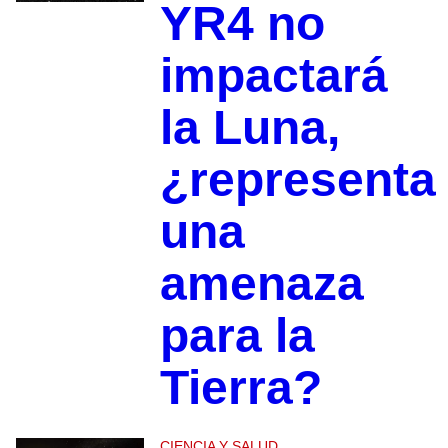
YR4 no
impactará
la Luna,
¿representa
una
amenaza
para la
Tierra?
CIENCIA Y SALUD