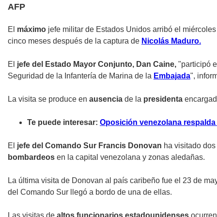
AFP
El
máximo
jefe militar de Estados Unidos
arribó el miércole
cinco meses después de la captura de
Nicolás Maduro.
El
jefe del Estado Mayor Conjunto, Dan Caine,
"participó 
Seguridad de la Infantería de Marina de la
Embajada
", info
La visita se produce en
ausencia
de la
presidenta
encargad
Te puede interesar:
Oposición venezolana respalda 
El
jefe del Comando Sur Francis Donovan
ha visitado do
bombardeos
en la capital venezolana y zonas aledañas.
La última visita de
Donovan
al país caribeño fue el 23 de m
del Comando Sur llegó a bordo de una de ellas.
Las visitas de
altos funcionarios estadounidenses
ocurren