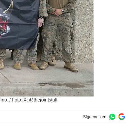
ino.
/
Foto: X: @thejointstaff
Síguenos en: