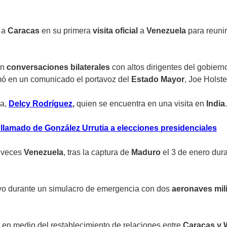
s a
Caracas
en su primera
visita oficial
a
Venezuela
para reunir
en
conversaciones bilaterales
con altos dirigentes del gobiern
rmó en un comunicado el portavoz del
Estado Mayor
, Joe Holst
a,
Delcy Rodríguez
,
quien se encuentra en una visita en
India
.
llamado de González Urrutia a elecciones presidenciales
s veces
Venezuela
, tras la captura de
Maduro
el 3 de enero dur
ayo durante un simulacro de emergencia con dos
aeronaves mil
 en medio del restablecimiento de relaciones entre
Caracas y 