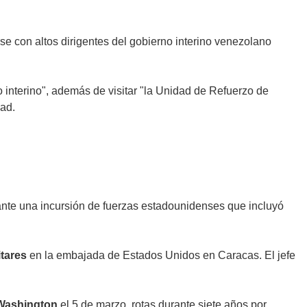
se con altos dirigentes del gobierno interino venezolano
o interino", además de visitar "la Unidad de Refuerzo de
ead.
ante una incursión de fuerzas estadounidenses que incluyó
itares
en la
embajada de Estados Unidos en Caracas.
El jefe
Washington
el 5 de marzo, rotas durante siete años por