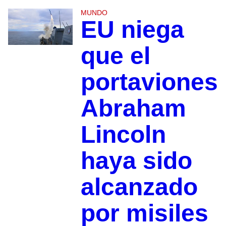
MUNDO
EU niega
que el
portaviones
Abraham
Lincoln
haya sido
alcanzado
por misiles