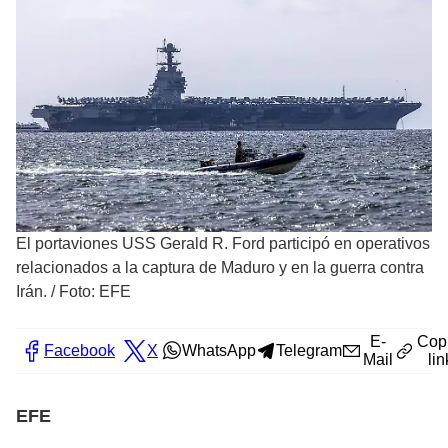
El portaviones USS Gerald R. Ford participó en operativos
relacionados a la captura de Maduro y en la guerra contra
Irán.
/
Foto: EFE
E-
Cop
Facebook
X
WhatsApp
Telegram
Mail
lin
EFE