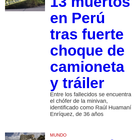
13 muertos
en Perú
tras fuerte
choque de
camioneta
y tráiler
Entre los fallecidos se encuentra
el chófer de la minivan,
identificado como Raúl Huamaní
Enríquez, de 36 años
MUNDO