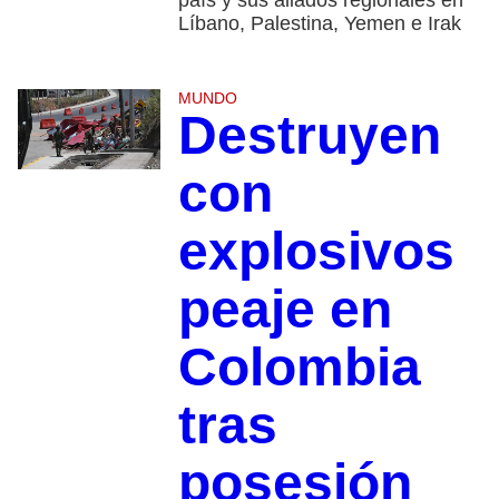
país y sus aliados regionales en
Líbano, Palestina, Yemen e Irak
MUNDO
Destruyen
con
explosivos
peaje en
Colombia
tras
posesión