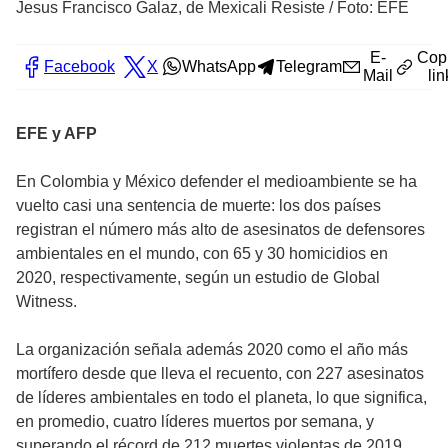
Jesus Francisco Galaz, de Mexicali Resiste
/
Foto: EFE
E-
Cop
Facebook
X
WhatsApp
Telegram
Mail
lin
EFE y AFP
En Colombia y México defender el medioambiente se ha
vuelto casi una sentencia de muerte: los dos países
registran el número más alto de asesinatos de defensores
ambientales en el mundo, con 65 y 30 homicidios en
2020, respectivamente, según un estudio de Global
Witness.
La organización señala además 2020 como el año más
mortífero desde que lleva el recuento, con 227 asesinatos
de líderes ambientales en todo el planeta, lo que significa,
en promedio, cuatro líderes muertos por semana, y
superando el récord de 212 muertes violentas de 2019.