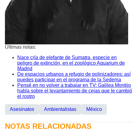
Últimas notas:
Nace cría de elefante de Sumatra, especie en
peligro de extinción, en el zoológico Aquarium de
Madrid
De espacios urbanos a refugio de polinizadores: así
puedes participar en el programa de la Sedema
Pensé en no volver a trabajar en TV: Galilea Montijo
habla sobre el levantamiento de cejas que le cambió
el rostro
Asesinatos
Ambientalistas
México
NOTAS RELACIONADAS