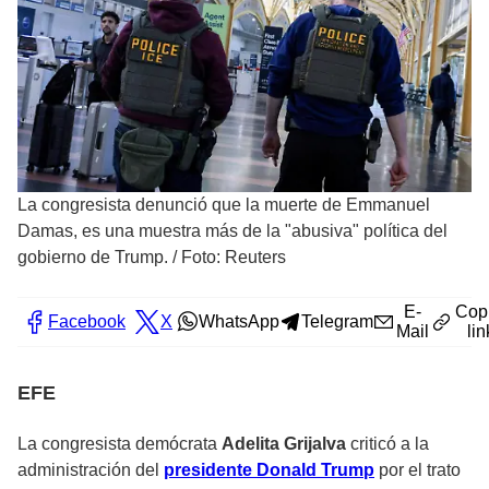
La congresista denunció que la muerte de Emmanuel
Damas, es una muestra más de la "abusiva" política del
gobierno de Trump.
/
Foto: Reuters
E-
Cop
Facebook
X
WhatsApp
Telegram
Mail
lin
EFE
La congresista demócrata
Adelita Grijalva
criticó a la
administración del
presidente Donald Trump
por el trato