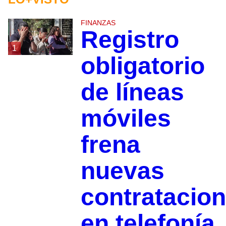
FINANZAS
Registro
1
obligatorio
de líneas
móviles
frena
nuevas
contratacio
en telefonía