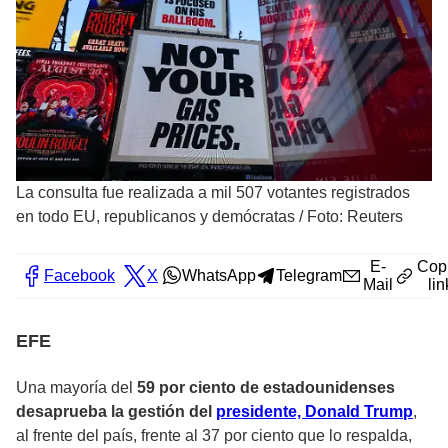
La consulta fue realizada a mil 507 votantes registrados
en todo EU, republicanos y demócratas
/
Foto: Reuters
E-
Cop
Facebook
X
WhatsApp
Telegram
Mail
lin
EFE
Una mayoría del
59 por ciento de estadounidenses
desaprueba la gestión del
presidente, Donald Trump
,
al frente del país, frente al 37 por ciento que lo respalda,