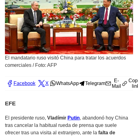
El mandatario ruso visitó China para tratar los acuerdos
comerciales
/
Foto: AFP
E-
Cop
Facebook
X
WhatsApp
Telegram
Mail
lin
EFE
El presidente ruso,
Vladímir
Putin
, abandonó hoy China
tras cancelar la habitual rueda de prensa que suele
ofrecer tras una visita al extranjero, ante la
falta de