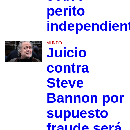
perito
independien
MUNDO
Juicio
contra
Steve
Bannon por
supuesto
fraude será