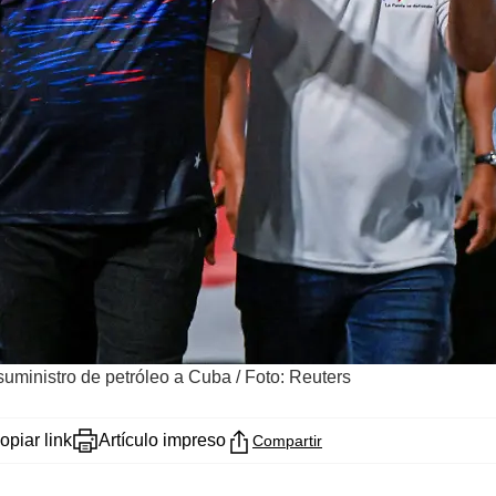
uministro de petróleo a Cuba
/
Foto: Reuters
opiar link
Artículo impreso
Compartir