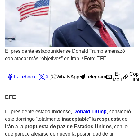
El presidente estadounidense Donald Trump amenazó
con atacar más “objetivos” en Irán.
/
Foto: EFE
E-
Cop
Facebook
X
WhatsApp
Telegram
Mail
lin
EFE
El presidente estadounidense,
Donald Trump
, consideró
este domingo “totalmente
inaceptable
” la
respuesta
de
Irán
a la
propuesta de paz de Estados Unidos
, con lo
que parece alejarse de nuevo la posibilidad de un