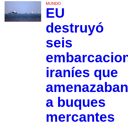
MUNDO
EU
destruyó
seis
embarcacio
iraníes que
amenazaba
a buques
mercantes