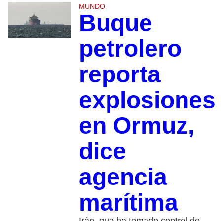
MUNDO
Buque
petrolero
reporta
explosiones
en Ormuz,
dice
agencia
marítima
Irán, que ha tomado control de