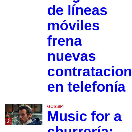
de líneas
móviles
frena
nuevas
contratacio
en telefonía
GOSSIP
Music for a
2
churrería: