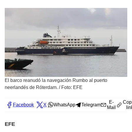
El barco reanudó la navegación Rumbo al puerto
neerlandés de Róterdam.
/
Foto: EFE
E-
Cop
Facebook
X
WhatsApp
Telegram
Mail
lin
EFE