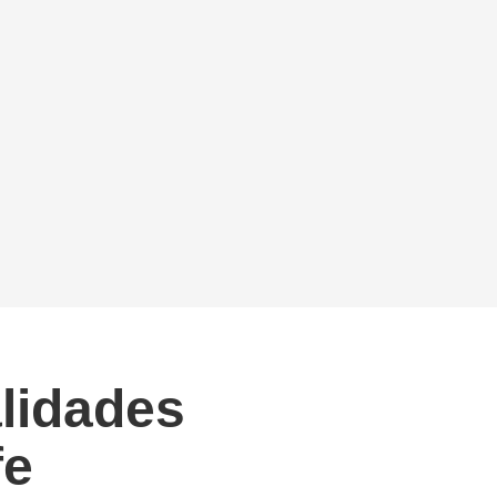
alidades
fe