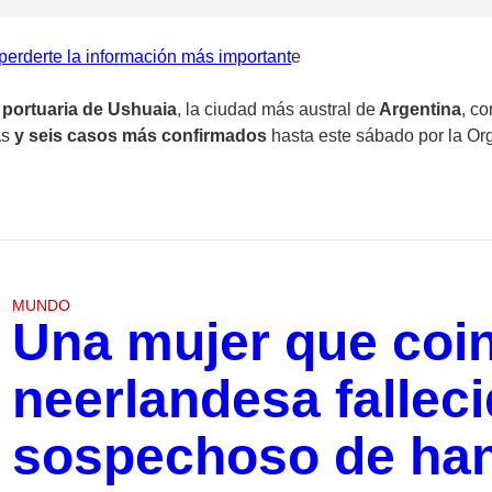
erderte la información más important
e
l portuaria de Ushuaia
, la ciudad más austral de
Argentina
, c
a
s
y seis casos más confirmados
hasta este sábado por la Or
MUNDO
Una mujer que coin
neerlandesa fallec
sospechoso de han