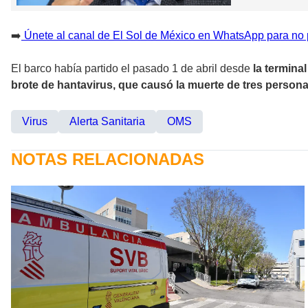
➡️
Únete al canal de El Sol de México en WhatsApp para no p
El barco había partido el pasado 1 de abril desde
la termina
brote de hantavirus, que causó la muerte de tres person
Virus
Alerta Sanitaria
OMS
NOTAS RELACIONADAS