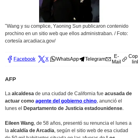
"Wang y su complice, Yaoning Sun publicaron contenido
prochino en un sitio web que ellos administraban.
/
Foto:
cortesía arcadiaca.gov/
E-
Cop
Facebook
X
WhatsApp
Telegram
Mail
lin
AFP
La
alcaldesa
de una ciudad de California fue
acusada de
actuar como
agente del gobierno chino
, anunció el
lunes el
Departamento de Justicia estadounidense
.
Eileen Wang
, de 58 años, presentó su renuncia el lunes a
la
alcaldía de Arcadia
, según el sitio web de esa ciudad
de 50 mil habitantes situada en las afueras de
Los