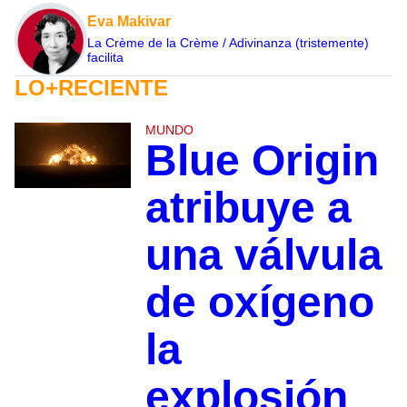
Eva Makivar
La Crème de la Crème / Adivinanza (tristemente)
facilita
LO+RECIENTE
MUNDO
Blue Origin
atribuye a
una válvula
de oxígeno
la
explosión