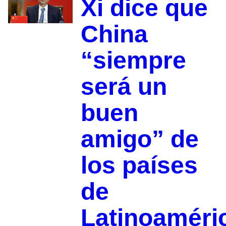
Xi dice que
China
“siempre
será un
buen
amigo” de
los países
de
Latinoaméri