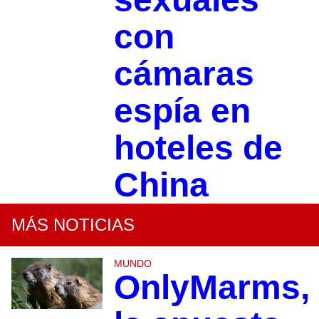
con
cámaras
espía en
hoteles de
China
MÁS NOTICIAS
MUNDO
OnlyMarms,