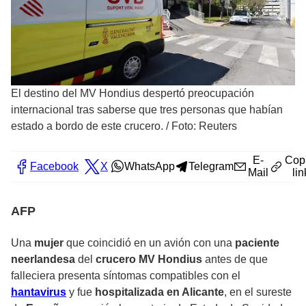
El destino del MV Hondius despertó preocupación
internacional tras saberse que tres personas que habían
estado a bordo de este crucero.
/
Foto: Reuters
E-
Cop
Facebook
X
WhatsApp
Telegram
Mail
lin
AFP
Una
mujer
que coincidió en un avión con una
paciente
neerlandesa
del
crucero MV Hondius
antes de que
falleciera presenta síntomas compatibles con el
hantavirus
y fue
hospitalizada en Alicante
, en el sureste