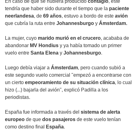
En caso de que se hubiera producido
contagio
, este
tendría que haber sido durante el tiempo que la
paciente
neerlandesa
, de
69 años
, estuvo a bordo de este
avión
que cubría la ruta entre
Johannesburgo
y
Ámsterdam.
La mujer, cuyo
marido murió en el crucero
, acababa de
abandonar
MV Hondius
y ya había tomado un primer
vuelo entre
Santa Elena
y
Johannesburgo
.
Luego debía viajar a
Ámsterdam
, pero cuando subió a
este segundo vuelo comercial "empezó a encontrarse con
un cierto
empeoramiento de su situación clínica
, lo cual
hizo (...) bajarla del avión", explicó Padilla a los
periodistas.
España fue informada a través del
sistema de alerta
europeo
de que
dos pasajeros
de este vuelo tenían
como destino final
España
.