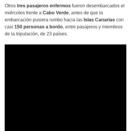
Otros
tres pasajeros enfermos
fueron desembarcados el
miércoles frente a
Cabo Verde
, antes de que la
embarcación pusiera rumbo hacia las
Islas Canarias
con
casi
150 personas a bordo
, entre pasajeros y miembros
de la tripulación, de 23 países.