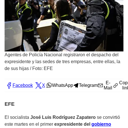
Agentes de Policía Nacional registraron el despacho del
expresidente y las sedes de tres empresas, entre ellas, la
de sus hijas
/
Foto: EFE
E-
Cop
Facebook
X
WhatsApp
Telegram
Mail
lin
EFE
El socialista
José Luis Rodríguez Zapatero
se convirtió
este martes en el primer
expresidente del
gobierno