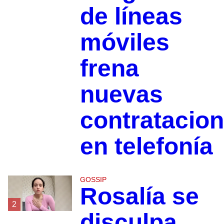
de líneas
móviles
frena
nuevas
contratacio
en telefonía
GOSSIP
Rosalía se
2
disculpa