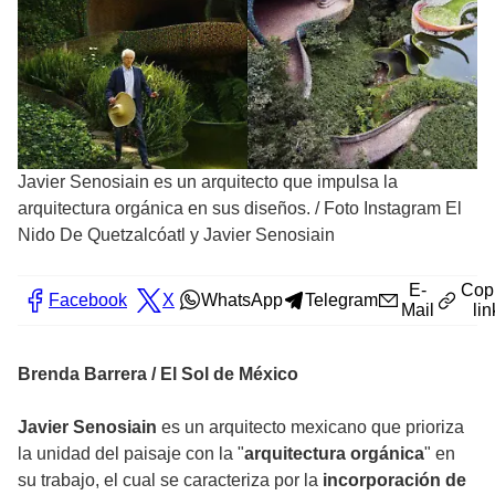
Javier Senosiain es un arquitecto que impulsa la
arquitectura orgánica en sus diseños.
/
Foto Instagram El
Nido De Quetzalcóatl y Javier Senosiain
E-
Cop
Facebook
X
WhatsApp
Telegram
Mail
lin
Brenda Barrera / El Sol de México
Javier Senosiain
es un arquitecto mexicano que prioriza
la unidad del paisaje con la "
arquitectura orgánica
" en
su trabajo, el cual se caracteriza por la
incorporación de