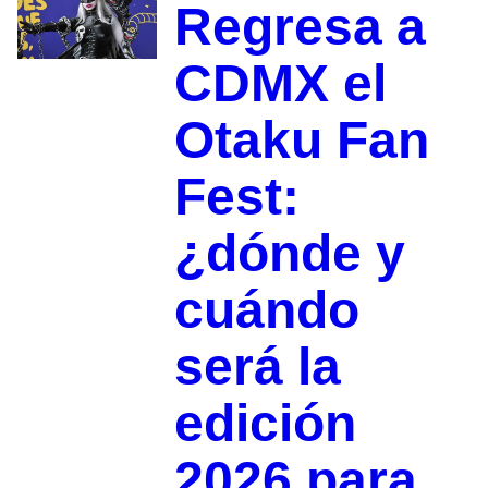
Regresa a
CDMX el
Otaku Fan
Fest:
¿dónde y
cuándo
será la
edición
2026 para