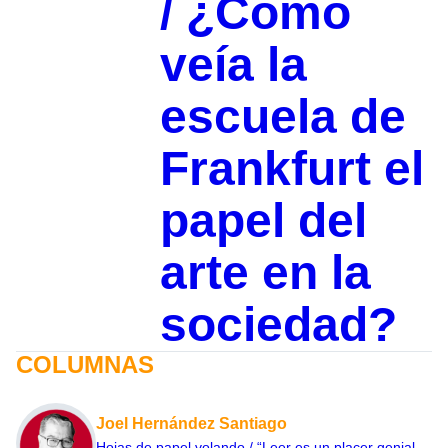
/ ¿Cómo
veía la
escuela de
Frankfurt el
papel del
arte en la
sociedad?
COLUMNAS
Joel Hernández Santiago
Hojas de papel volando / “Leer es un placer genial,