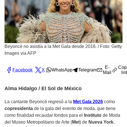
Beyoncé no asistía a la Met Gala desde 2016.
/
Foto: Getty
Images via AFP
E-
Cop
Facebook
X
WhatsApp
Telegram
Mail
lin
Alma Hidalgo / El Sol de México
La
cantante Beyoncé regresó
a la
Met Gala 2026
como
copresidenta
de la gala del evento de moda, que tiene
como finalidad recaudar fondos para el
I
nstituto
de Moda
del Museo Metropolitano de Arte (
Met
) de
Nueva York
,