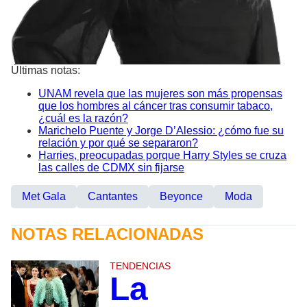
Últimas notas:
UNAM revela que las mujeres son más propensas
que los hombres al cáncer tras consumir tabaco,
¿cuál es la razón?
Marichelo Puente y Jorge D’Alessio: ¿cómo fue su
relación y por qué se separaron?
Harries, preocupadas porque Harry Styles se cruza
las calles de CDMX sin fijarse
Met Gala
Cantantes
Beyonce
Moda
NOTAS RELACIONADAS
TENDENCIAS
La