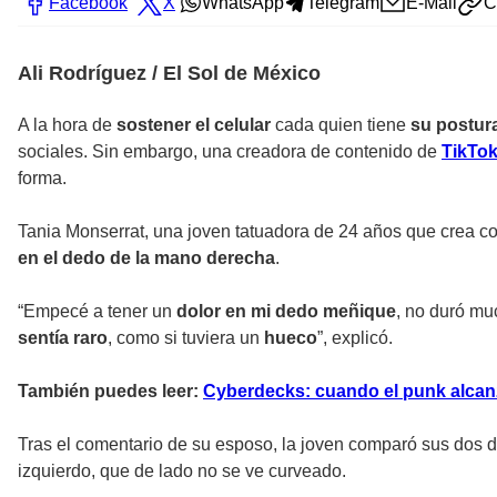
Facebook
X
WhatsApp
Telegram
E-Mail
C
Ali Rodríguez / El Sol de México
A la hora de
sostener el celular
cada quien tiene
su postura
sociales. Sin embargo, una creadora de contenido de
TikTo
forma.
Tania Monserrat, una joven tatuadora de 24 años que crea co
en el dedo de la mano derecha
.
“Empecé a tener un
dolor en mi dedo meñique
, no duró mu
sentía raro
, como si tuviera un
hueco
”, explicó.
También puedes leer:
Cyberdecks: cuando el punk alcanz
Tras el comentario de su esposo, la joven comparó sus dos d
izquierdo, que de lado no se ve curveado.