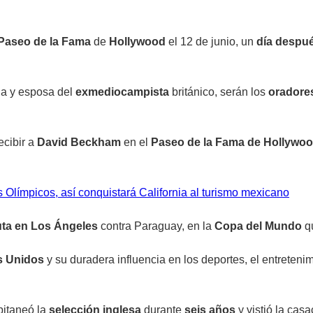
l Paseo de la Fama
de
Hollywood
el 12 de junio, un
día despu
ia y esposa del
exmediocampista
británico, serán los
oradore
ecibir a
David Beckham
en el
Paseo de la Fama de Hollywo
Olímpicos, así conquistará California al turismo mexicano
ta en Los Ángeles
contra Paraguay, en la
Copa del Mundo
qu
s Unidos
y su duradera influencia en los deportes, el entretenim
itaneó la
selección inglesa
durante
seis años
y vistió la cas