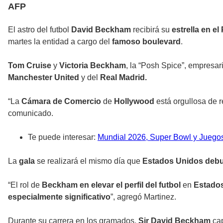
AFP
El astro del futbol
David Beckham
recibirá su
estrella en e
martes la entidad a cargo del
famoso boulevard
.
Tom Cruise
y
Victoria Beckham
, la “Posh Spice”, empresar
Manchester United
y del
Real Madrid.
“La
Cámara de Comercio
de
Hollywood
está orgullosa de r
comunicado.
Te puede interesar:
Mundial 2026, Super Bowl y Juegos 
La
gala
se realizará el mismo día que
Estados Unidos debu
“El rol de
Beckham en elevar el perfil del futbol
en
Estado
especialmente significativo
”, agregó Martinez.
Durante su carrera en los gramados,
Sir David Beckham
cap