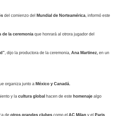
és
del comienzo del
Mundial de Norteamérica
, informó este
s de la ceremonia
que honrará al otrora jugador del
od”
, dijo la productora de la ceremonia,
Ana Martinez,
en un
e organiza junto a
México y Canadá.
iento y la
cultura global
hacen de este
homenaje
algo
aca de
otros grandes clubes
como el
AC Milan
y el
Paris