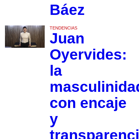
Báez
TENDENCIAS
Juan
Oyervides:
la
masculinida
con encaje
y
transparenc