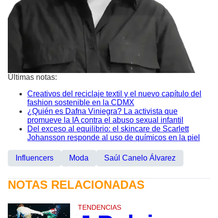
Últimas notas:
Creativos del reciclaje textil y el nuevo capítulo del
fashion sostenible en la CDMX
¿Quién es Dafna Viniegra? La activista que
promueve la IA contra el abuso sexual infantil
Del exceso al equilibrio: el skincare de Scarlett
Johansson responde al uso de químicos en la piel
Influencers
Moda
Saúl Canelo Álvarez
NOTAS RELACIONADAS
TENDENCIAS