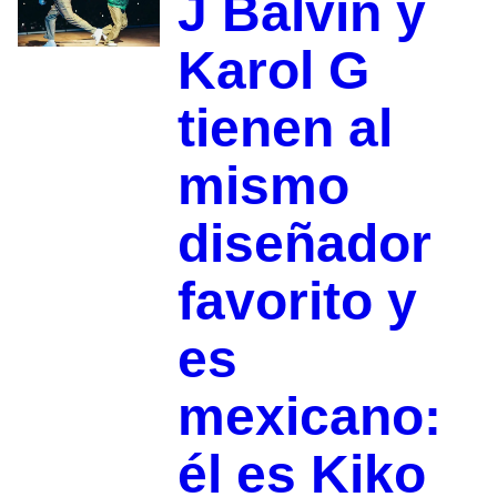
J Balvin y
Karol G
tienen al
mismo
diseñador
favorito y
es
mexicano:
él es Kiko