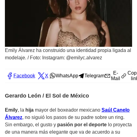
Emily Álvarez ha construido una identidad propia ligada al
modelaje.
/
Foto: Instagram: @emilyc.alvarez
E-
Cop
Facebook
X
WhatsApp
Telegram
Mail
lin
Gerardo León / El Sol de México
Emily
, la
hija
mayor del boxeador mexicano
Saúl Canelo
Álvarez
, no siguió los pasos de su padre sobre un ring.
Sin embargo, el gusto y
pasión por el deporte
lo proyecta
de una manera más elegante que va de acuerdo a su