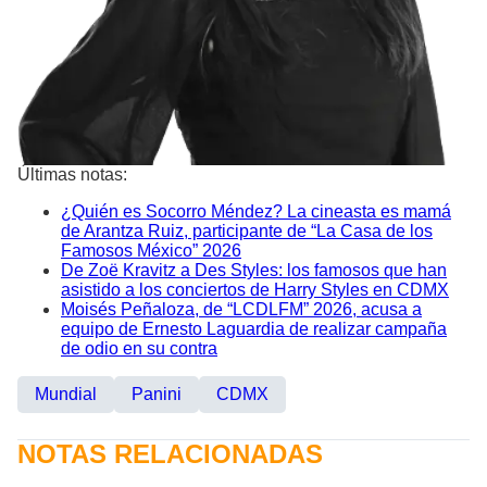
Últimas notas:
¿Quién es Socorro Méndez? La cineasta es mamá
de Arantza Ruiz, participante de “La Casa de los
Famosos México” 2026
De Zoë Kravitz a Des Styles: los famosos que han
asistido a los conciertos de Harry Styles en CDMX
Moisés Peñaloza, de “LCDLFM” 2026, acusa a
equipo de Ernesto Laguardia de realizar campaña
de odio en su contra
Mundial
Panini
CDMX
NOTAS RELACIONADAS