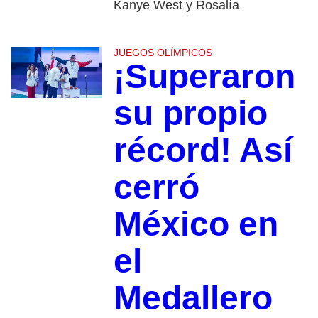
Kanye West y Rosalía
JUEGOS OLÍMPICOS
¡Superaron
su propio
récord! Así
cerró
México en
el
Medallero