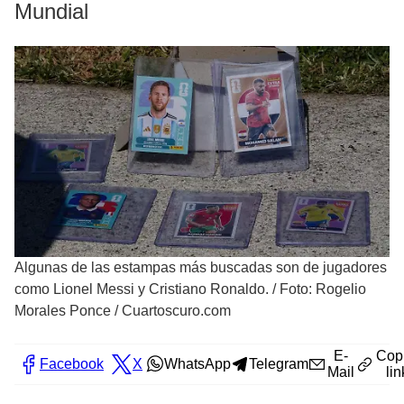
Mundial
Algunas de las estampas más buscadas son de jugadores
como Lionel Messi y Cristiano Ronaldo.
/
Foto: Rogelio
Morales Ponce / Cuartoscuro.com
E-
Cop
Facebook
X
WhatsApp
Telegram
Mail
lin