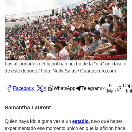
Los aficionados del futbol han hecho de la "ola" un clásico
de este deporte
/
Foto: Nelly Salas / Cuartoscuro.com
E-
Cop
Facebook
X
WhatsApp
Telegram
Mail
lin
Samantha Laurent
Quien haya ido alguna vez a un
estadio
, tuvo que haber
experimentado ese momento único en que la afición hace