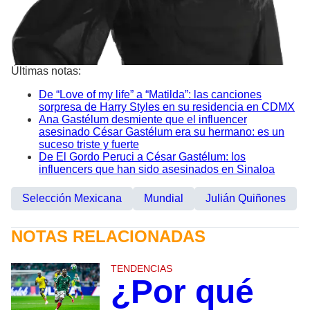
Últimas notas:
De “Love of my life” a “Matilda”: las canciones
sorpresa de Harry Styles en su residencia en CDMX
Ana Gastélum desmiente que el influencer
asesinado César Gastélum era su hermano: es un
suceso triste y fuerte
De El Gordo Peruci a César Gastélum: los
influencers que han sido asesinados en Sinaloa
Selección Mexicana
Mundial
Julián Quiñones
NOTAS RELACIONADAS
TENDENCIAS
¿Por qué