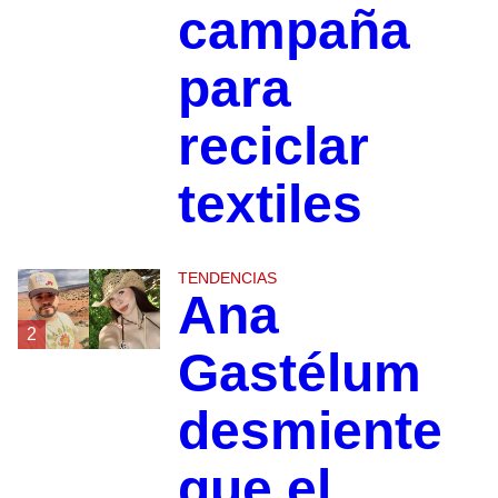
campaña
para
reciclar
textiles
TENDENCIAS
Ana
2
Gastélum
desmiente
que el