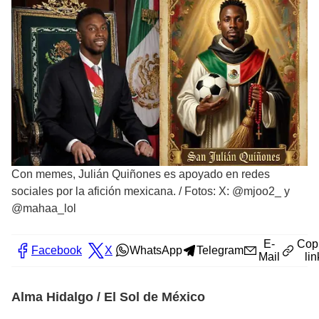
Con memes, Julián Quiñones es apoyado en redes
sociales por la afición mexicana.
/
Fotos: X: @mjoo2_ y
@mahaa_lol
E-
Cop
Facebook
X
WhatsApp
Telegram
Mail
lin
Alma Hidalgo / El Sol de México