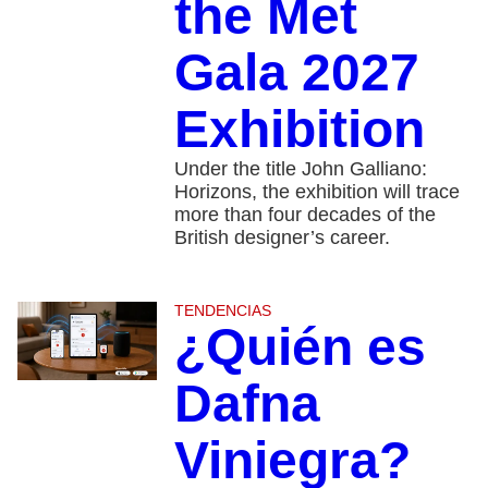
the Met
Gala 2027
Exhibition
Under the title John Galliano:
Horizons, the exhibition will trace
more than four decades of the
British designer’s career.
TENDENCIAS
¿Quién es
Dafna
Viniegra?