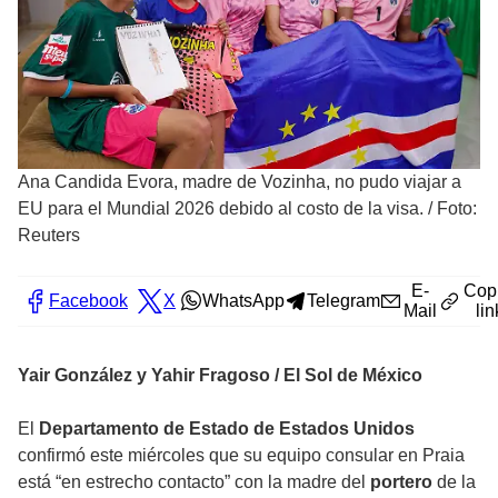
Ana Candida Evora, madre de Vozinha, no pudo viajar a
EU para el Mundial 2026 debido al costo de la visa.
/
Foto:
Reuters
E-
Cop
Facebook
X
WhatsApp
Telegram
Mail
lin
Yair González y Yahir Fragoso / El Sol de México
El
Departamento de Estado de Estados Unidos
confirmó este miércoles que su equipo consular en Praia
está “en estrecho contacto” con la madre del
portero
de la