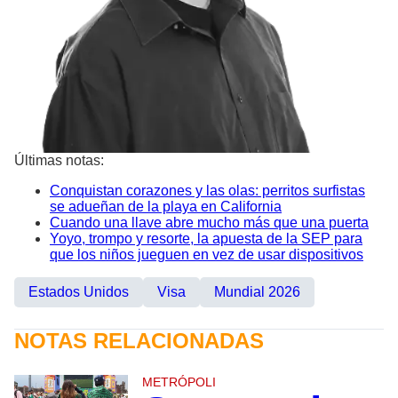
Últimas notas:
Conquistan corazones y las olas: perritos surfistas
se adueñan de la playa en California
Cuando una llave abre mucho más que una puerta
Yoyo, trompo y resorte, la apuesta de la SEP para
que los niños jueguen en vez de usar dispositivos
Estados Unidos
Visa
Mundial 2026
NOTAS RELACIONADAS
METRÓPOLI