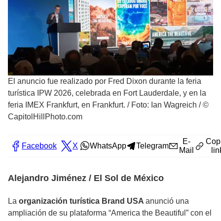
El anuncio fue realizado por Fred Dixon durante la feria
turística IPW 2026, celebrada en Fort Lauderdale, y en la
feria IMEX Frankfurt, en Frankfurt.
/
Foto: Ian Wagreich / ©
CapitolHillPhoto.com
E-
Cop
Facebook
X
WhatsApp
Telegram
Mail
lin
Alejandro Jiménez / El Sol de México
La
organización turística Brand USA
anunció una
ampliación de su plataforma “America the Beautiful” con el