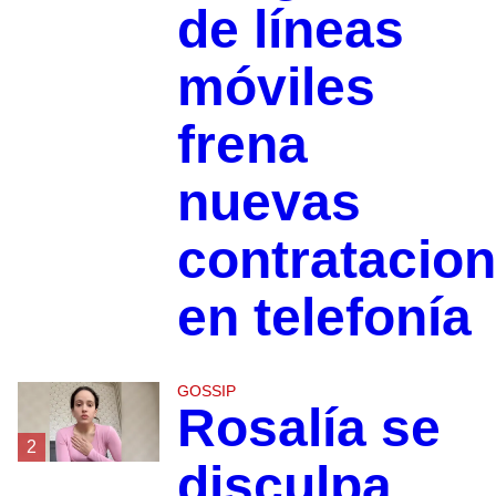
de líneas
móviles
frena
nuevas
contratacio
en telefonía
GOSSIP
Rosalía se
2
disculpa