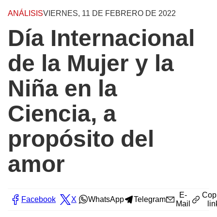
ANÁLISIS
VIERNES, 11 DE FEBRERO DE 2022
Día Internacional
de la Mujer y la
Niña en la
Ciencia, a
propósito del
amor
E-
Cop
Facebook
X
WhatsApp
Telegram
Mail
lin