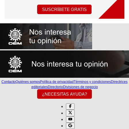
SUSCRÍBETE GRATIS
Contacto
Quiénes somos
Política de privacidad
Términos y condiciones
Directrices
editoriales
Directorio
Divisiones de negocio
¿NECESITAS AYUDA?