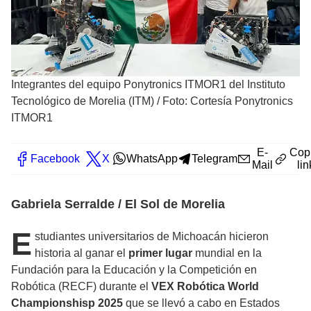
Integrantes del equipo Ponytronics ITMOR1 del Instituto
Tecnológico de Morelia (ITM)
/
Foto: Cortesía Ponytronics
ITMOR1
E-
Cop
Facebook
X
WhatsApp
Telegram
Mail
lin
Gabriela Serralde / El Sol de Morelia
E
studiantes universitarios de Michoacán hicieron
historia al ganar el
primer lugar
mundial en la
Fundación para la Educación y la Competición en
Robótica (RECF) durante el
VEX Robótica World
Championshisp 2025
que se llevó a cabo en Estados