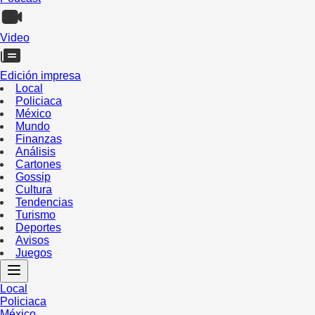
Video
Edición impresa
Local
Policiaca
México
Mundo
Finanzas
Análisis
Cartones
Gossip
Cultura
Tendencias
Turismo
Deportes
Avisos
Juegos
Local
Policiaca
México