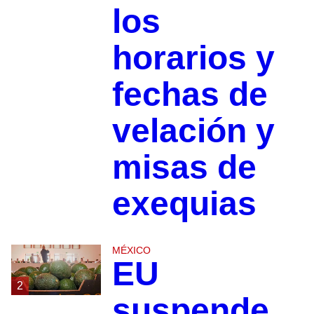
los
horarios y
fechas de
velación y
misas de
exequias
MÉXICO
EU
2
suspende