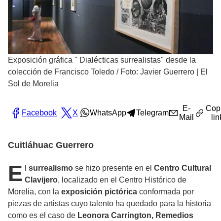
Exposición gráfica " Dialécticas surrealistas" desde la
colección de Francisco Toledo
/
Foto: Javier Guerrero | El
Sol de Morelia
E-
Cop
Facebook
X
WhatsApp
Telegram
Mail
lin
Cuitláhuac Guerrero
E
l
surrealismo
se hizo presente en el
Centro Cultural
Clavijero
, localizado en el Centro Histórico de
Morelia, con la
exposición pictórica
conformada por
piezas de artistas cuyo talento ha quedado para la historia
como es el caso de
Leonora Carrington, Remedios