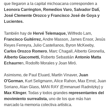
que llegaron a la capital michoacana corresponden a
Leonora Carrington, Remedios Varo, Salvador Dalí,
José Clemente Orozco y Francisco José de Goya y
Lucientes.
También hay de
Hervé Telemaque,
Wilfredo Lam,
Francisco Guitérrez,
Andre Masson, James Ensor, Jesús
Reyes Ferreyra, Julio Castellanos, Byron McKeeby,
Carlos Orozco Romero
, Marc Chagall, Alberto Gironella,
Alberto Giacometti,
Roberto Sebastián
Antonio Matta
Echaurre
n, Rodolfo Morales y Joan Miró.
Asimismo, de Paul Eluard, Martín Vinaver,
Juan
O'Gorman
, Kurt Seligmann, Alice Rahon, Max Ernst, Juan
Soriano, Alan Glass, MAN RAY (Emmanuel Radnitzky) y
Max Klinger.
Todas y todos grandes
representantes del
movimiento surrealista,
uno de los que más han
marcado la memoria colectiva artística.