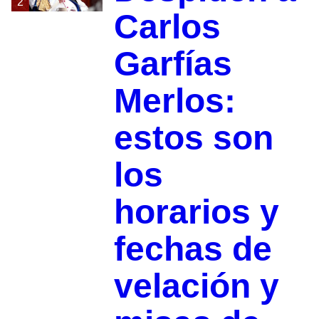
2
Carlos
Garfías
Merlos:
estos son
los
horarios y
fechas de
velación y