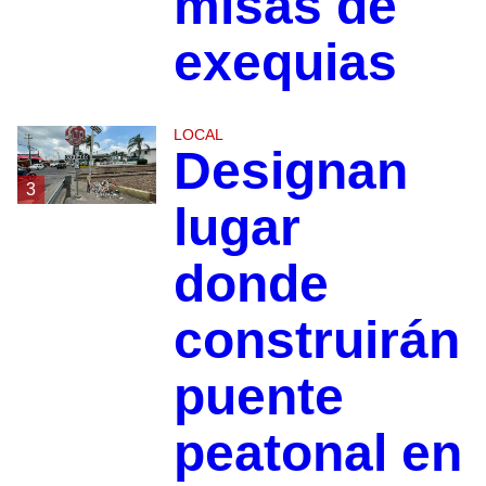
misas de
exequias
LOCAL
Designan
3
lugar
donde
construirán
puente
peatonal en