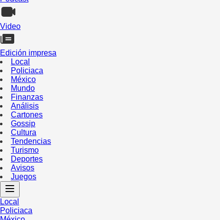
Video
Edición impresa
Local
Policiaca
México
Mundo
Finanzas
Análisis
Cartones
Gossip
Cultura
Tendencias
Turismo
Deportes
Avisos
Juegos
Local
Policiaca
México