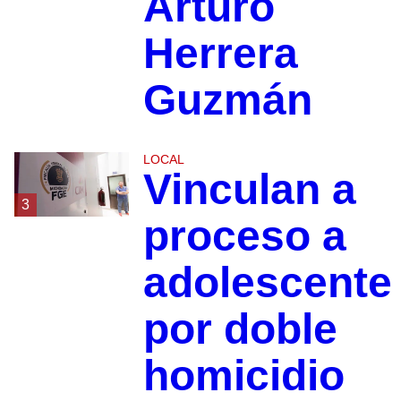
Arturo
Herrera
Guzmán
LOCAL
Vinculan a
3
proceso a
adolescente
por doble
homicidio