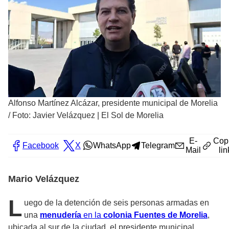
Alfonso Martínez Alcázar, presidente municipal de Morelia
/
Foto: Javier Velázquez | El Sol de Morelia
E-
Cop
Facebook
X
WhatsApp
Telegram
Mail
lin
Mario Velázquez
L
uego de la detención de seis personas armadas en
una
menudería
en la
colonia Fuentes de Morelia
,
ubicada al sur de la ciudad, el presidente municipal,