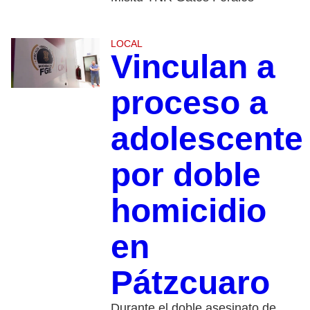
LOCAL
Vinculan a
proceso a
adolescente
por doble
homicidio
en
Pátzcuaro
Durante el doble asesinato de