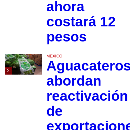
ahora
costará 12
pesos
MÉXICO
Aguacatero
2
abordan
reactivación
de
exportacion