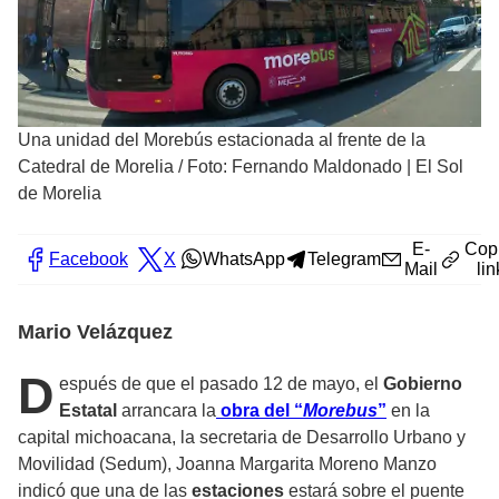
Una unidad del Morebús estacionada al frente de la
Catedral de Morelia
/
Foto: Fernando Maldonado | El Sol
de Morelia
E-
Cop
Facebook
X
WhatsApp
Telegram
Mail
lin
Mario Velázquez
D
espués de que el pasado 12 de mayo, el
Gobierno
Estatal
arrancara la
obra del “
Morebus
”
en la
capital michoacana, la secretaria de Desarrollo Urbano y
Movilidad (Sedum), Joanna Margarita Moreno Manzo
indicó que una de las
estaciones
estará sobre el puente