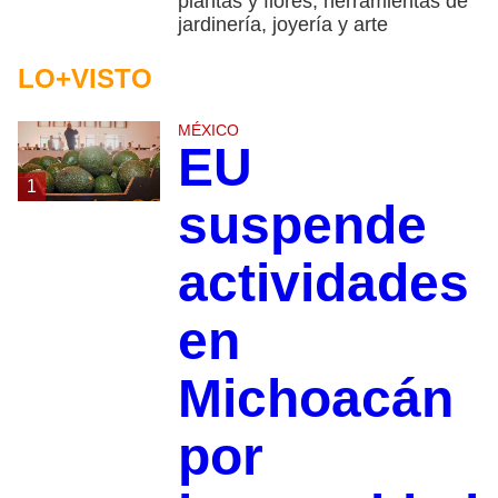
plantas y flores, herramientas de
jardinería, joyería y arte
LO+VISTO
MÉXICO
EU
1
suspende
actividades
en
Michoacán
por