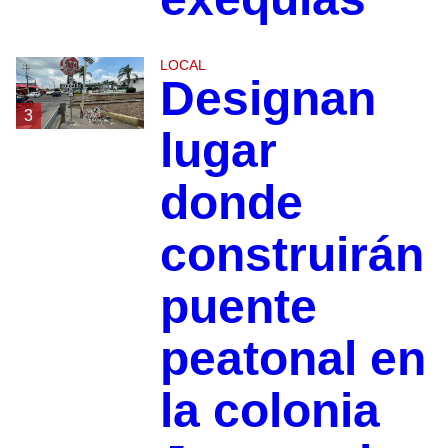
LOCAL
Designan
3
lugar
donde
construirán
puente
peatonal en
la colonia