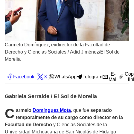
Carmelo Domínguez, exdirector de la Facultad de
Derecho y Ciencias Sociales
/
Adid Jiménez/El Sol de
Morelia
E-
Cop
Facebook
X
WhatsApp
Telegram
Mail
lin
Gabriela Serralde / El Sol de Morelia
C
armelo
Domínguez Mota
, que fue
separado
temporalmente de su cargo como director en la
Facultad de Derecho
y Ciencias Sociales de la
Universidad Michoacana de San Nicolás de Hidalgo