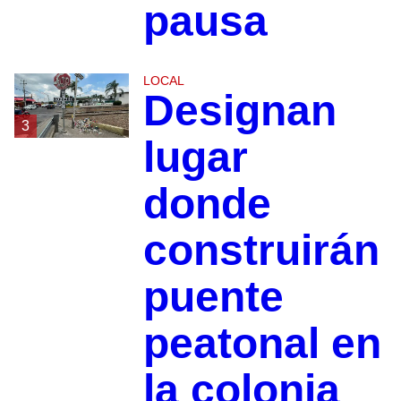
pausa
LOCAL
Designan
3
lugar
donde
construirán
puente
peatonal en
la colonia