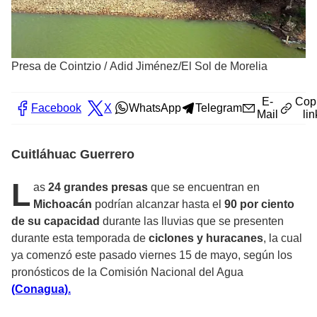
Presa de Cointzio
/
Adid Jiménez/El Sol de Morelia
E-
Cop
Facebook
X
WhatsApp
Telegram
Mail
lin
Cuitláhuac Guerrero
L
as
24 grandes presas
que se encuentran en
Michoacán
podrían alcanzar hasta el
90 por ciento
de su capacidad
durante las lluvias que se presenten
durante esta temporada de
ciclones y huracanes
, la cual
ya comenzó este pasado viernes 15 de mayo, según los
pronósticos de la Comisión Nacional del Agua
(Conagua).