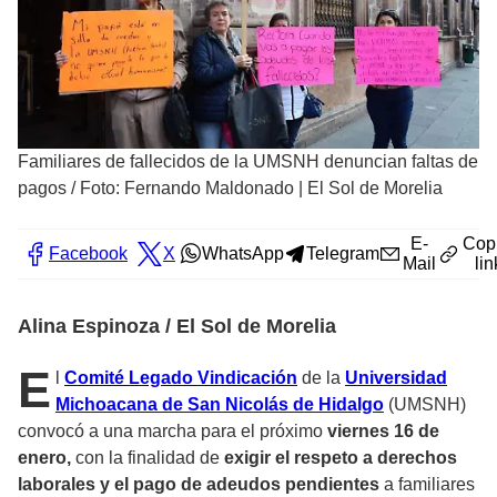
Familiares de fallecidos de la UMSNH denuncian faltas de
pagos
/
Foto: Fernando Maldonado | El Sol de Morelia
E-
Cop
Facebook
X
WhatsApp
Telegram
Mail
lin
Alina Espinoza / El Sol de Morelia
E
l
Comité Legado Vindicación
de la
Universidad
Michoacana de San Nicolás de Hidalgo
(UMSNH)
convocó a una marcha para el próximo
viernes 16 de
enero,
con la finalidad de
exigir el respeto a derechos
laborales y el pago de adeudos pendientes
a familiares