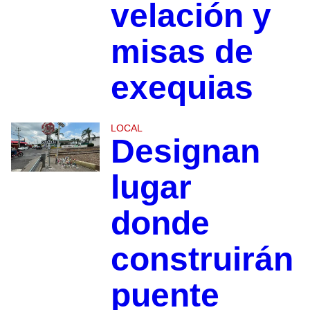
velación y
misas de
exequias
LOCAL
Designan
lugar
donde
construirán
puente