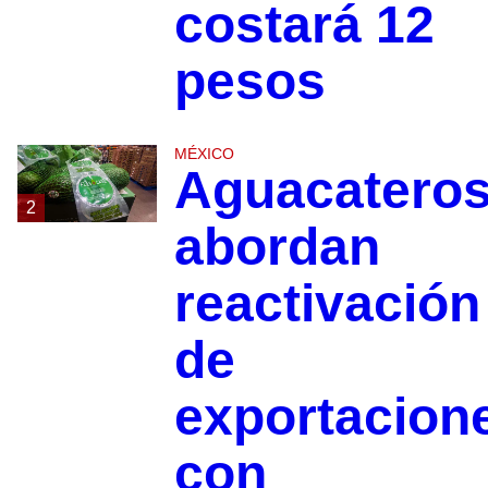
costará 12
pesos
MÉXICO
Aguacatero
2
abordan
reactivación
de
exportacion
con