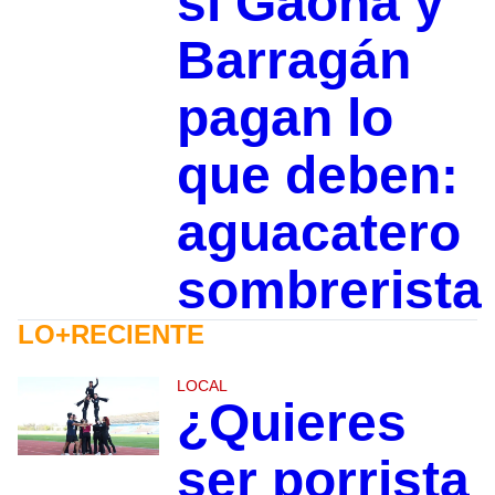
si Gaona y
Barragán
pagan lo
que deben:
aguacatero
sombrerista
LO+RECIENTE
LOCAL
¿Quieres
ser porrista