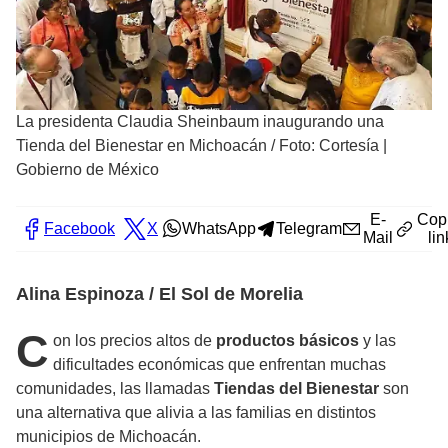
La presidenta Claudia Sheinbaum inaugurando una
Tienda del Bienestar en Michoacán
/
Foto: Cortesía |
Gobierno de México
E-
Cop
Facebook
X
WhatsApp
Telegram
Mail
lin
Alina Espinoza / El Sol de Morelia
C
on los precios altos de
productos básicos
y las
dificultades económicas que enfrentan muchas
comunidades, las llamadas
Tiendas del Bienestar
son
una alternativa que alivia a las familias en distintos
municipios de Michoacán.