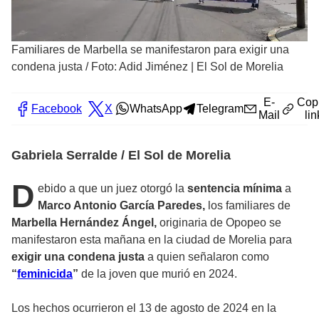
Familiares de Marbella se manifestaron para exigir una
condena justa
/
Foto: Adid Jiménez | El Sol de Morelia
E-
Cop
Facebook
X
WhatsApp
Telegram
Mail
lin
Gabriela Serralde / El Sol de Morelia
D
ebido a que un juez otorgó la
sentencia mínima
a
Marco Antonio García Paredes,
los familiares de
Marbella Hernández Ángel,
originaria de Opopeo se
manifestaron esta mañana en la ciudad de Morelia para
exigir una condena justa
a quien señalaron como
“
feminicida
”
de la joven que murió en 2024.
Los hechos ocurrieron el 13 de agosto de 2024 en la