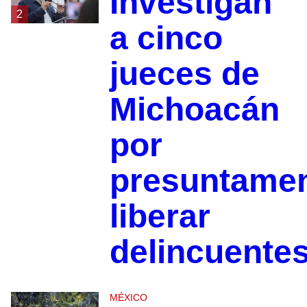
Investigan
2
a cinco
jueces de
Michoacán
por
presuntame
liberar
delincuente
MÉXICO