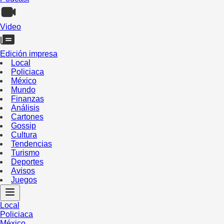
Video
Edición impresa
Local
Policiaca
México
Mundo
Finanzas
Análisis
Cartones
Gossip
Cultura
Tendencias
Turismo
Deportes
Avisos
Juegos
Local
Policiaca
México