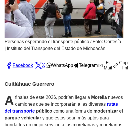
Personas esperando el transporte público
/
Foto: Cortesía
| Instituto del Transporte del Estado de Michoacán
E-
Cop
Facebook
X
WhatsApp
Telegram
Mail
lin
Cuitláhuac Guerrero
A
finales de este 2026, podrían llegar a
Morelia
nuevos
camiones que se incorporarán a las diversas
rutas
del transporte
público
como una forma de
modernizar el
parque vehicular
y que estos sean más aptos para
brindarles un mejor servicio a las morelianas y morelianos