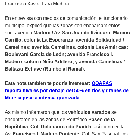
Francisco Xavier Lara Medina.
En entrevista con medios de comunicación, el funcionario
municipal explicó que las zonas con encharcamientos
son: avenida
Madero / Av. San Juanito Itzícuaro; Marcos
Carrillo, colonia La Esperanza; avenida Solidaridad /
Camelinas; avenida Camelinas, colonia Las Américas;
Boulevard García de León; avenida Francisco I.
Madero, colonia Niño Artillero; y avenida Camelinas /
Baltazar Echave (Rumbo al Ramal).
Esta nota también te podría interesar:
OOAPAS
reporta niveles por debajo del 50% en ríos y drenes de
Morelia pese a intensa granizada
Asimismo informaron que los
vehículos varados
se
encontraron en las zonas de Periférico
Paseo de la
República, Col. Defensores de Puebla
; así como en la
Av.
Francisco I. Madero Poniente
, Col. San Pascual, los