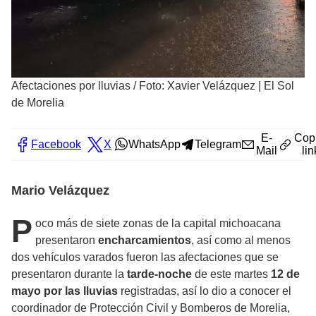
Afectaciones por lluvias
/
Foto: Xavier Velázquez | El Sol
de Morelia
E-
Cop
Facebook
X
WhatsApp
Telegram
Mail
lin
Mario Velázquez
P
oco más de siete zonas de la capital michoacana
presentaron
encharcamientos
, así como al menos
dos vehículos varados fueron las afectaciones que se
presentaron durante la
tarde-noche
de este martes
12 de
mayo por las lluvias
registradas, así lo dio a conocer el
coordinador de Protección Civil y Bomberos de Morelia,