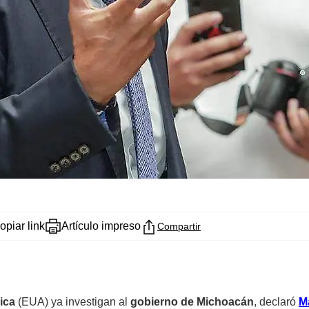
opiar link
Artículo impreso
Compartir
ica
(EUA) ya investigan al
gobierno de Michoacán
, declaró
M