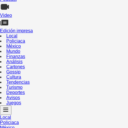
Video
Edición impresa
Local
Policiaca
México
Mundo
Finanzas
Análisis
Cartones
Gossip
Cultura
Tendencias
Turismo
Deportes
Avisos
Juegos
Local
Policiaca
México