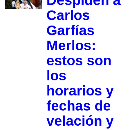
Despiden a
Carlos
Garfías
Merlos:
estos son
los
horarios y
fechas de
velación y