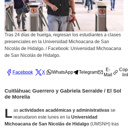
Tras 24 días de huelga, regresan los estudiantes a clases
presenciales en la Universidad Michoacana de San
Nicolás de Hidalgo.
/
Facebook: Universidad Michoacana
de San Nicolás de Hidalgo.
E-
Cop
Facebook
X
WhatsApp
Telegram
Mail
lin
Cuitláhuac Guerrero y Gabriela Serralde / El Sol
de Morelia
L
as
actividades académicas y administrativas
se
reanudaron este lunes en la
Universidad
Michoacana de San Nicolás de Hidalgo
(UMSNH) tras