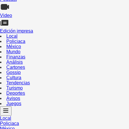
Video
Edición impresa
Local
Policiaca
México
Mundo
Finanzas
Análisis
Cartones
Gossip
Cultura
Tendencias
Turismo
Deportes
Avisos
Juegos
Local
Policiaca
México