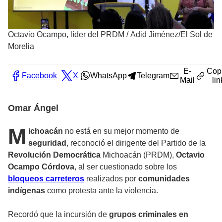
Octavio Ocampo, líder del PRDM
/
Adid Jiménez/El Sol de
Morelia
E-
Cop
Facebook
X
WhatsApp
Telegram
Mail
lin
Omar Ángel
M
ichoacán
no está en su mejor momento de
seguridad
, reconoció el dirigente del Partido de la
Revolución Democrática
Michoacán (PRDM),
Octavio
Ocampo Córdova
, al ser cuestionado sobre los
bloqueos carreteros
realizados por
comunidades
indígenas
como protesta ante la violencia.
Recordó que la incursión de
grupos criminales en