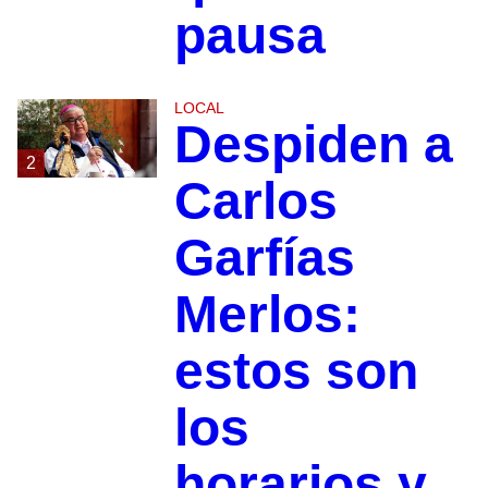
pausa
LOCAL
Despiden a
2
Carlos
Garfías
Merlos:
estos son
los
horarios y