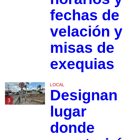
fechas de
velación y
misas de
exequias
LOCAL
Designan
3
lugar
donde